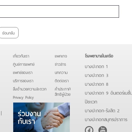
ย้อนกลับ
เกี่ยวกับเรา
แพคเกจ
โรงพยาบาลในเครือ
ศูนย์การแพทย์
ข่าวสาร
บางปะกอก 1
แพทย์ของเรา
บทความ
บางปะกอก 3
บริการของเรา
ติดต่อเรา
บางปะกอก 8
สิ่งอำนวยความสะดวก
คําประกาศ
บางปะกอก 9 อินเตอร์เนชั่
สิทธิผู้ป่วย
Privacy Policy
ปิยะเวท
บางปะกอก-รังสิต 2
)
|
บางปะกอกสมุทรปราการ
Facebook
Youtube