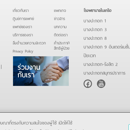
เกี่ยวกับเรา
แพคเกจ
โรงพยาบาลในเครือ
ศูนย์การแพทย์
ข่าวสาร
บางปะกอก 1
แพทย์ของเรา
บทความ
บางปะกอก 3
บริการของเรา
ติดต่อเรา
บางปะกอก 8
สิ่งอำนวยความสะดวก
คําประกาศ
บางปะกอก 9 อินเตอร์เนชั่
สิทธิผู้ป่วย
Privacy Policy
ปิยะเวท
บางปะกอก-รังสิต 2
)
|
บางปะกอกสมุทรปราการ
Facebook
Youtube
โฆษณาที่ตรงกับความสนใจของผู้ใช้ เปิดให้ใช้