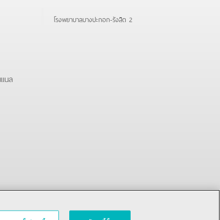
โรงพยาบาลบางปะกอก-รังสิต 2
นแนล