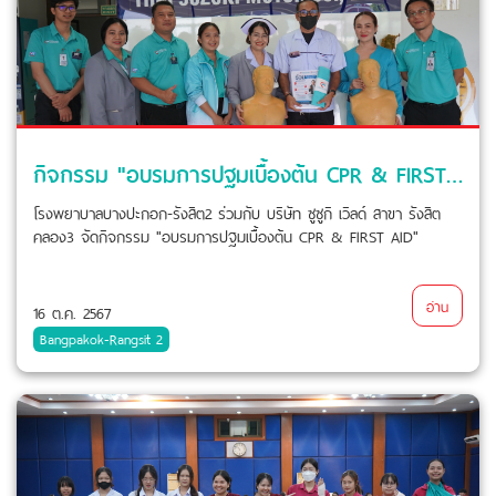
กิจกรรม "อบรมการปฐมเบื้องต้น CPR & FIRST AID"
โรงพยาบาลบางปะกอก-รังสิต2 ร่วมกับ บริษัท ซูซูกิ เวิลด์ สาขา รังสิต
คลอง3 จัดกิจกรรม "อบรมการปฐมเบื้องต้น CPR & FIRST AID"
อ่าน
16 ต.ค. 2567
Bangpakok-Rangsit 2